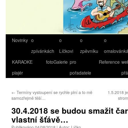
Novinky
o
o
o
o
Přejít
zpívánkách
Líčkovi
zpěvníku
omalovánk
k
KARAOKE
fotoGalerie
pro
Reference
we
obsahu
plajér
pořadatele
přá
webu
←
Termíny vystoupení se rychle plní a to mě
1.5.2018 je
samozřejmě těší…
strom
30.4.2018 se budou smažit ča
vlastní šťávě…
Publikováno
04/08/2018
|
Autor:
Líčko