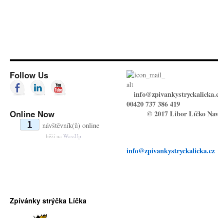
Follow Us
info@zpivankystryckalicka.
00420 737 386 419
Online Now
© 2017 Libor Líčko Nav
1
návštěvník(ů) online
běží na
WassUp
info@zpivankystryckalicka.cz
Zpívánky strýčka Líčka