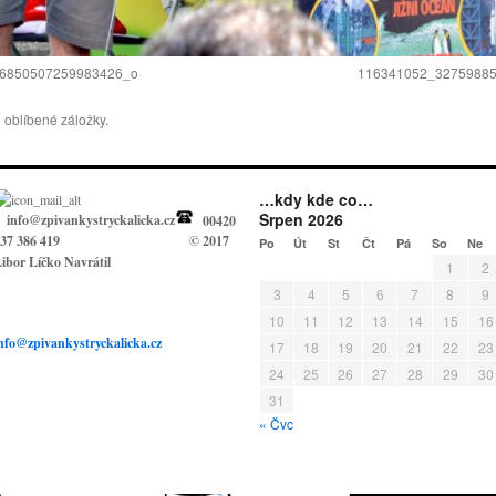
6850507259983426_o
116341052_3275988
 oblíbené záložky.
…kdy kde co…
Srpen 2026
info@zpivankystryckalicka.cz
00420
37 386 419
© 2017
Po
Út
St
Čt
Pá
So
Ne
ibor Líčko Navrátil
1
2
3
4
5
6
7
8
9
10
11
12
13
14
15
16
nfo@zpivankystryckalicka.cz
17
18
19
20
21
22
23
24
25
26
27
28
29
30
31
« Čvc