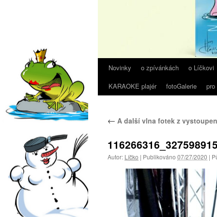
Novinky
o zpívánkách
o Líčkovi
Přejít
KARAOKE plajér
fotoGalerie
pro
k
obsahu
←
A další vlna fotek z vystoupen
webu
116266316_32759891
Autor:
Líčko
|
Publikováno
07/27/2020
|
Pů