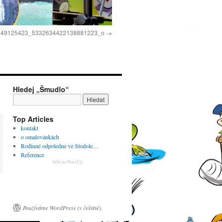
549125423_5332634422138881223_o
Hledej „Šmudlo“
Top Articles
kontakt
o omalovánkách
Rodinné odpoledne ve Stodole…
Reference
běží na
WassUp
Používáme WordPress (v češtině).