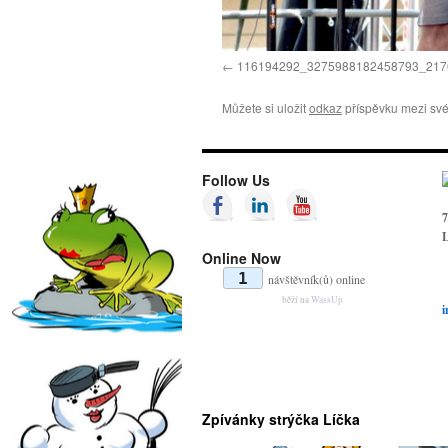
116194292_3275988182458793_217
Můžete si uložit
odkaz
příspěvku mezi své
Follow Us
7
L
Online Now
1
návštěvník(ů) online
běží na
WassUp
i
Zpívánky strýčka Líčka