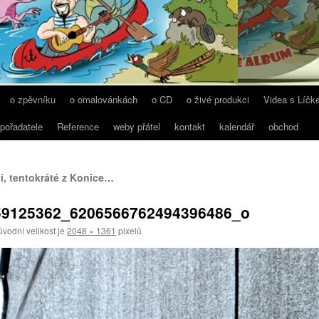
o zpěvníku
o omalovánkách
o CD
o živé produkci
Videa s Líčk
 pořadatele
Reference
weby přátel
kontakt
kalendář
obchod
í, tentokráté z Konice…
59125362_6206566762494396486_o
vodní velikost je
2048 × 1361
pixelů