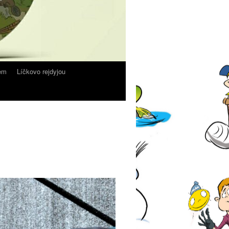
em
Líčkovo rejdyjou