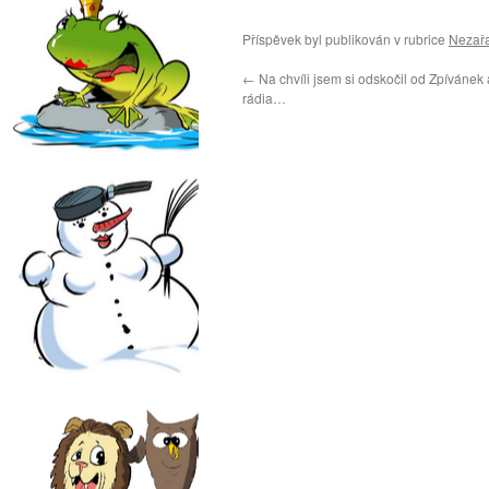
Příspěvek byl publikován v rubrice
Nezař
←
Na chvíli jsem si odskočil od Zpívánek a
rádia…