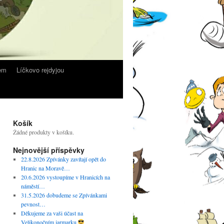
em
Líčkovo rejdyjou
Košík
Žádné produkty v košíku.
Nejnovější příspěvky
22.8.2026 Zpívánky zavítají opět do
Hranic na Moravě…
20.6.2026 vystoupíme v Hranicích na
náměstí…
31.5.2026 dobudeme se Zpívánkami
pevnost…
Děkujeme za vaši účast na
Velikonočním jarmarku