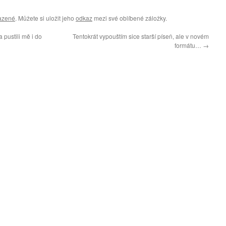
azené
. Můžete si uložit jeho
odkaz
mezi své oblíbené záložky.
 pustili mě i do
Tentokrát vypouštím sice starší píseň, ale v novém
formátu…
→