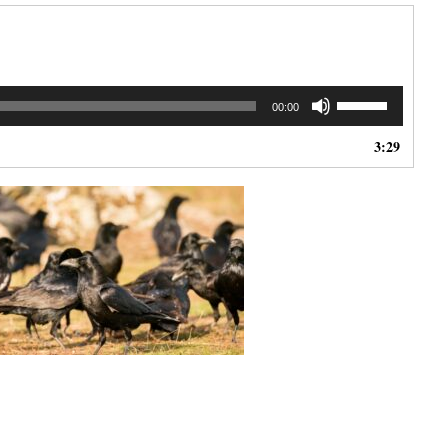
Použitím
00:00
šipek
nahoru/dolů
3:29
zvýšíte
nebo
snížíte
úroveň
hlasitosti.