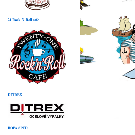
21 Rock´N´Roll cafe
DITREX
BOPA SPED