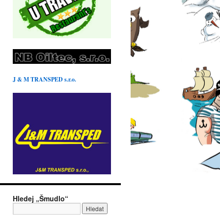
J & M TRANSPED s.r.o.
Hledej „Šmudlo“