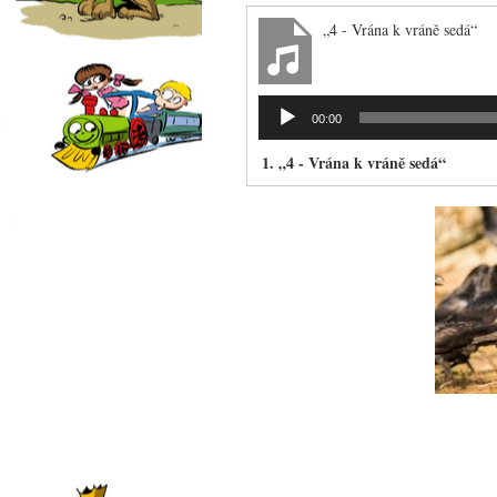
„4 - Vrána k vráně sedá“
Audio
00:00
přehrávač
1.
„4 - Vrána k vráně sedá“