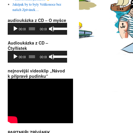
Jaképak by to byly Velikonoce bez
našich Zpívánek…
audioukázka z CD – O myšce
Audio
Použitím
00:00
00:00
přehrávač
šipek
nahoru/dolů
zvýšíte
Audioukázka z CD –
nebo
Čtyřlístek
snížíte
Audio
Použitím
00:00
00:00
úroveň
přehrávač
šipek
hlasitosti.
nahoru/dolů
zvýšíte
nejnovější videoklip „Návod
nebo
k přípravě pudinku“
snížíte
úroveň
hlasitosti.
PARTNEŘI ZPÍVÁNEK