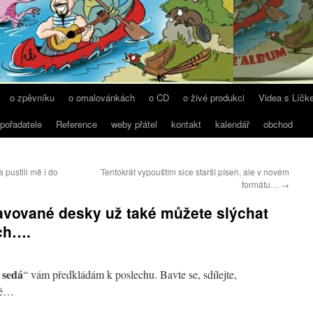
o zpěvníku
o omalovánkách
o CD
o živé produkci
Videa s Líčk
 pořadatele
Reference
weby přátel
kontakt
kalendář
obchod
 pustili mě i do
Tentokrát vypouštím sice starší píseň, ale v novém
formátu…
→
ravované desky už také můžete slýchat
ch….
 sedá
“ vám předkládám k poslechu. Bavte se, sdílejte,
olé…