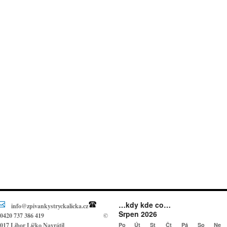
…kdy kde co…
info@zpivankystryckalicka.cz
Srpen 2026
0420 737 386 419
©
017 Libor Líčko Navrátil
Po
Út
St
Čt
Pá
So
Ne