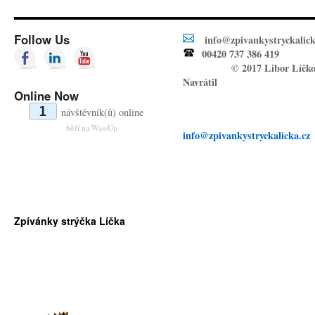
Follow Us
info@zpivankystryckalick
00420 737 386 419
© 2017 Libor Líčk
Navrátil
Online Now
1
návštěvník(ů) online
běží na
WassUp
info@zpivankystryckalicka.cz
Zpívánky strýčka Líčka