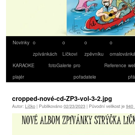
Novinky
o
o
o
o
Přejít
zpívánkách
Líčkovi
zpěvníku
omalovánk
k
KARAOKE
fotoGalerie
pro
Reference
we
obsahu
plajér
pořadatele
přá
webu
cropped-nové-cd-ZP3-vol-3-2.jpg
Autor:
Líčko
|
Publikováno
02/23/2023
|
Původní velikost je
940 