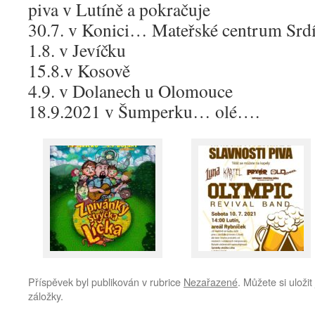
piva v Lutíně a pokračuje
30.7. v Konici… Mateřské centrum Srd
1.8. v Jevíčku
15.8.v Kosově
4.9. v Dolanech u Olomouce
18.9.2021 v Šumperku… olé….
Příspěvek byl publikován v rubrice
Nezařazené
. Můžete si uloži
záložky.