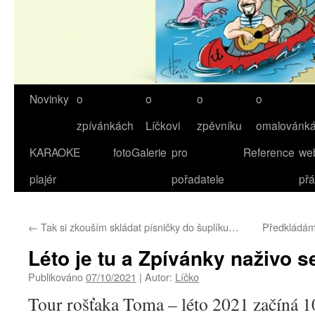
Novinky
o
o
o
o
Přejít
zpívánkách
Líčkovi
zpěvníku
omalovánk
k
KARAOKE
fotoGalerie
pro
Reference
we
obsahu
plajér
pořadatele
přá
webu
←
Tak si zkouším skládat písničky do šuplíku…
Předkládáme
Léto je tu a Zpívánky naživo s
Publikováno
07/10/2021
|
Autor:
Líčko
Tour rošťaka Toma – léto 2021 začíná 1