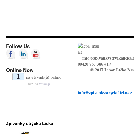
Follow Us
info@zpivankystryckalicka.
00420 737 386 419
Online Now
© 2017 Libor Líčko Nav
1
návštěvník(ů) online
běží na
WassUp
info@zpivankystryckalicka.cz
Zpívánky strýčka Líčka