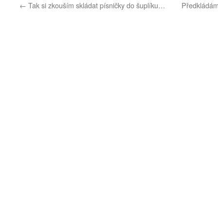
←
Tak si zkouším skládat písničky do šuplíku…
Předkládáme