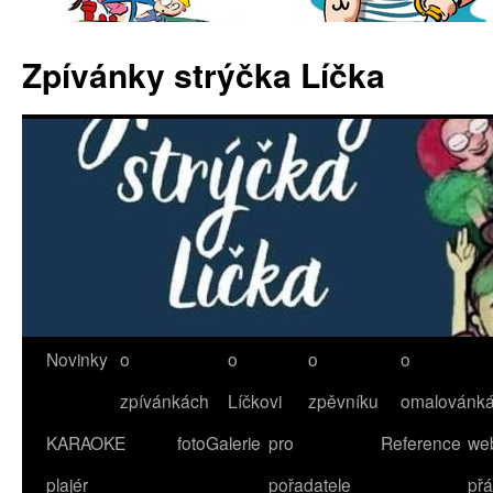
Zpívánky strýčka Líčka
Novinky
o
o
o
o
Přejít
zpívánkách
Líčkovi
zpěvníku
omalovánk
k
KARAOKE
fotoGalerie
pro
Reference
we
obsahu
plajér
pořadatele
přá
webu