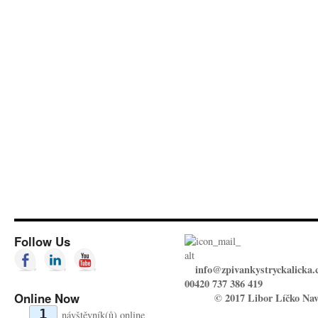
Follow Us
info@zpivankystryckalicka.
00420 737 386 419
Online Now
© 2017 Libor Líčko Nav
1
návštěvník(ů) online