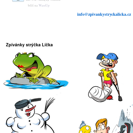
běží na
WassUp
info@zpivankystryckalicka.cz
Zpívánky strýčka Líčka