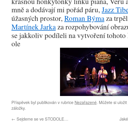
krásnou honkytonky linku piana, Veru a 
mně a dodávají mi pořád páru,
Jazz Tib
úžasných prostor,
Roman Býma
za trpěl
Martínek Jarka
za rozpohybování obrazu
se jakkoliv podíleli na vytvoření to
ole
Příspěvek byl publikován v rubrice
Nezařazené
. Můžete si uloži
záložky.
←
Sejdeme se ve STODOLE…
Jaké