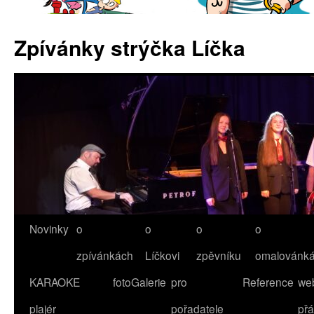
Zpívánky strýčka Líčka
Novinky
o
o
o
o
Přejít
zpívánkách
Líčkovi
zpěvníku
omalovánk
k
KARAOKE
fotoGalerie
pro
Reference
we
obsahu
plajér
pořadatele
přá
webu