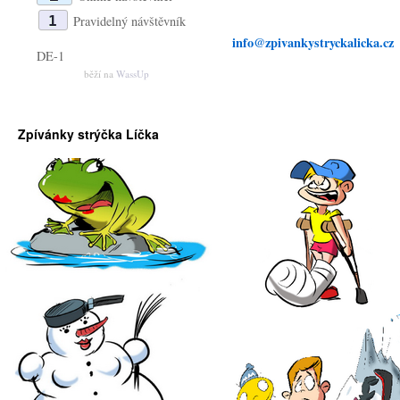
1
Pravidelný návštěvník
info@zpivankystryckalicka.cz
DE-1
běží na
WassUp
Zpívánky strýčka Líčka