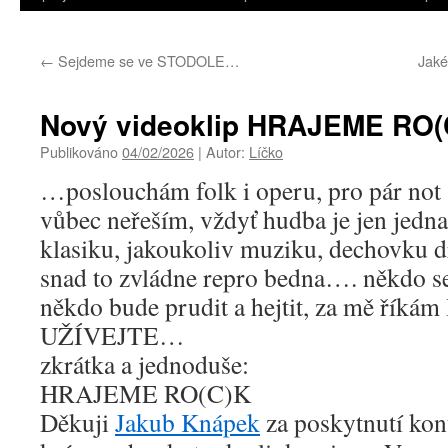
←
Sejdeme se ve STODOLE…
Jaké
Nový videoklip HRAJEME RO(C
Publikováno
04/02/2026
|
Autor:
Líčko
…poslouchám folk i operu, pro pár not 
vůbec neřeším, vždyť hudba je jen jedna
klasiku, jakoukoliv muziku, dechovku d
snad to zvládne repro bedna…. někdo se 
někdo bude prudit a hejtit, za mě řík
UŽÍVEJTE…
zkrátka a jednoduše:
HRAJEME RO(C)K
Děkuji
Jakub Knápek
za poskytnutí kon