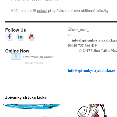
Můžete si uložit
odkaz
příspěvku mezi své oblíbené záložky.
Follow Us
info@zpivankystryckalicka.
00420 737 386 419
Online Now
© 2017 Libor Líčko Nav
1
návštěvník(ů) online
běží na
WassUp
info@zpivankystryckalicka.cz
Zpívánky strýčka Líčka