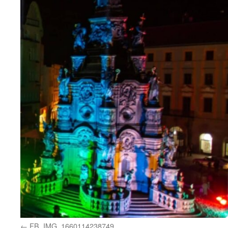
FB_IMG_1660114238749