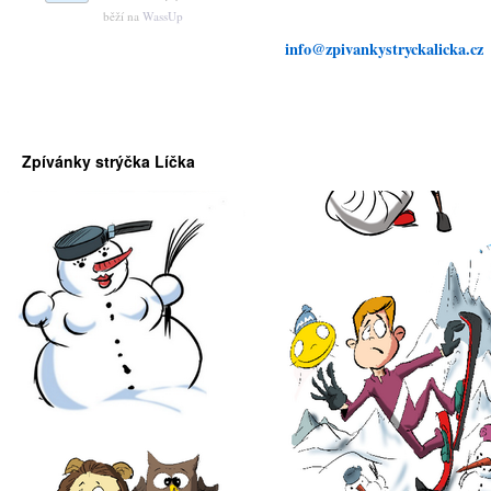
běží na
WassUp
info@zpivankystryckalicka.cz
Zpívánky strýčka Líčka