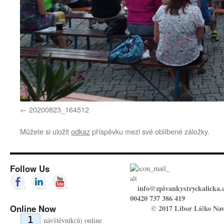
20200823_164512
Můžete si uložit
odkaz
příspěvku mezi své oblíbené záložky.
Follow Us
info@zpivankystryckalicka.
00420 737 386 419
Online Now
© 2017 Libor Líčko Nav
1
návštěvník(ů) online